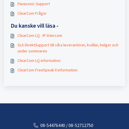
Panasonic Support
ClearCom Frågor
Du kanske vill läsa -
ClearCom LQ - IP Intercom
SLA DirektSupport till våra leverantörer, kvällar, helger och
under sommaren.
ClearCom LQ information
ClearCom FreeSpeak II information
08-54476440 / 08-52712750