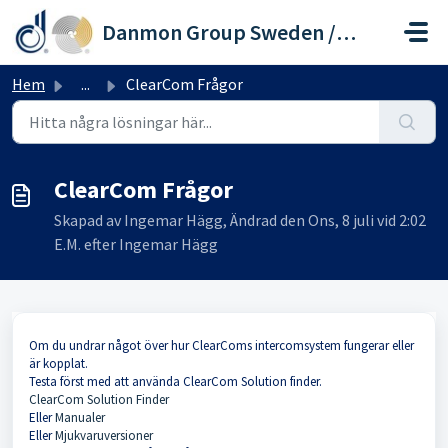
Hoppa över till huvudinnehåll
Danmon Group Sweden / Soundware
Hem
...
ClearCom Frågor
ClearCom Frågor
Skapad av Ingemar Hägg, Ändrad den Ons, 8 juli vid 2:02
E.M. efter Ingemar Hägg
Om du undrar något över hur ClearComs intercomsystem fungerar eller
är kopplat.
Testa först med att använda ClearCom Solution finder.
ClearCom Solution Finder
Eller
Manualer
Eller
Mjukvaruversioner