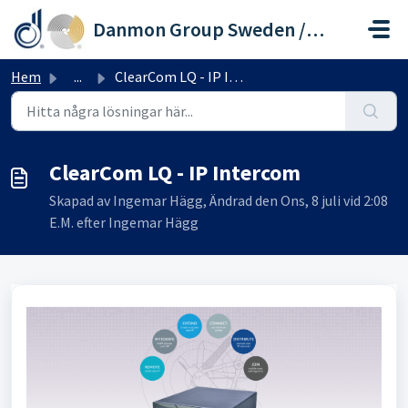
Hoppa över till huvudinnehåll
Danmon Group Sweden / Soundware
Hem
...
ClearCom LQ - IP Intercom
ClearCom LQ - IP Intercom
Skapad av Ingemar Hägg, Ändrad den Ons, 8 juli vid 2:08
E.M. efter Ingemar Hägg